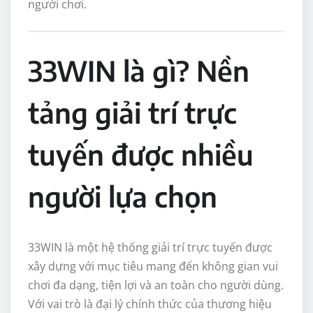
người chơi.
33WIN là gì? Nền
tảng giải trí trực
tuyến được nhiều
người lựa chọn
33WIN là một hệ thống giải trí trực tuyến được
xây dựng với mục tiêu mang đến không gian vui
chơi đa dạng, tiện lợi và an toàn cho người dùng.
Với vai trò là đại lý chính thức của thương hiệu