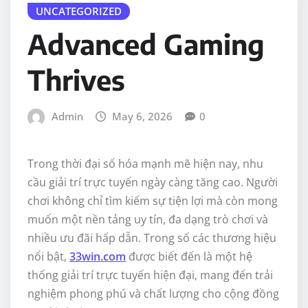
UNCATEGORIZED
Advanced Gaming
Thrives
Admin
May 6, 2026
0
Trong thời đại số hóa mạnh mẽ hiện nay, nhu
cầu giải trí trực tuyến ngày càng tăng cao. Người
chơi không chỉ tìm kiếm sự tiện lợi mà còn mong
muốn một nền tảng uy tín, đa dạng trò chơi và
nhiều ưu đãi hấp dẫn. Trong số các thương hiệu
nổi bật,
33win.com
được biết đến là một hệ
thống giải trí trực tuyến hiện đại, mang đến trải
nghiệm phong phú và chất lượng cho cộng đồng