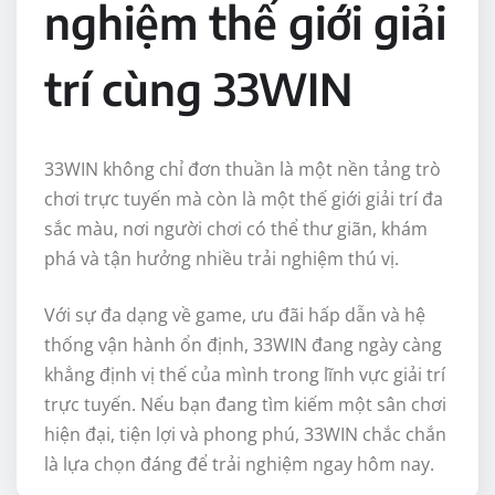
nghiệm thế giới giải
trí cùng 33WIN
33WIN không chỉ đơn thuần là một nền tảng trò
chơi trực tuyến mà còn là một thế giới giải trí đa
sắc màu, nơi người chơi có thể thư giãn, khám
phá và tận hưởng nhiều trải nghiệm thú vị.
Với sự đa dạng về game, ưu đãi hấp dẫn và hệ
thống vận hành ổn định, 33WIN đang ngày càng
khẳng định vị thế của mình trong lĩnh vực giải trí
trực tuyến. Nếu bạn đang tìm kiếm một sân chơi
hiện đại, tiện lợi và phong phú, 33WIN chắc chắn
là lựa chọn đáng để trải nghiệm ngay hôm nay.