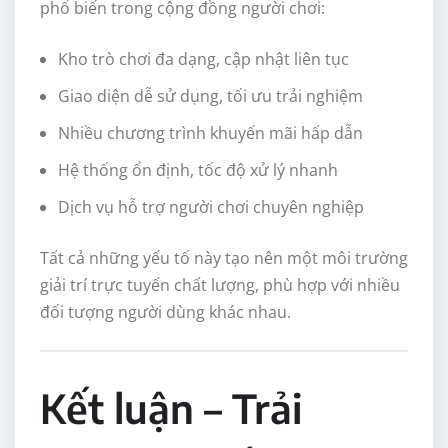
phổ biến trong cộng đồng người chơi:
Kho trò chơi đa dạng, cập nhật liên tục
Giao diện dễ sử dụng, tối ưu trải nghiệm
Nhiều chương trình khuyến mãi hấp dẫn
Hệ thống ổn định, tốc độ xử lý nhanh
Dịch vụ hỗ trợ người chơi chuyên nghiệp
Tất cả những yếu tố này tạo nên một môi trường
giải trí trực tuyến chất lượng, phù hợp với nhiều
đối tượng người dùng khác nhau.
Kết luận – Trải