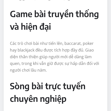
Game bài truyền thống
và hiện đại
Các trò chơi bài như tiến lên, baccarat, poker
hay blackjack đều được tích hợp đầy đủ. Giao
diện thân thiện giúp người mới dễ dàng làm
quen, trong khi vẫn giữ được sự hấp dẫn đối với
người chơi lâu năm.
Sòng bài trực tuyến
chuyên nghiệp