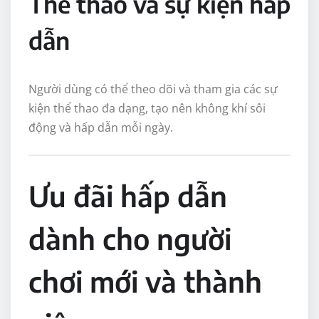
Thể thao và sự kiện hấp
dẫn
Người dùng có thể theo dõi và tham gia các sự
kiện thể thao đa dạng, tạo nên không khí sôi
động và hấp dẫn mỗi ngày.
Ưu đãi hấp dẫn
dành cho người
chơi mới và thành