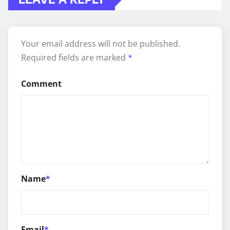
Your email address will not be published.
Required fields are marked
*
Comment
Name
*
Email
*