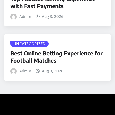
with Fast Payments
Admin
Aug 3, 2026
UNCATEGORIZED
Best Online Betting Experience for
Football Matches
Admin
Aug 3, 2026