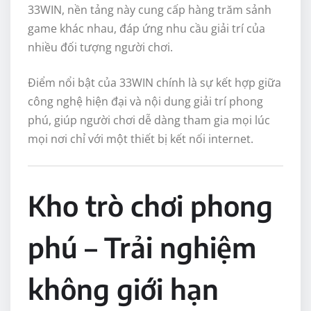
33WIN, nền tảng này cung cấp hàng trăm sảnh
game khác nhau, đáp ứng nhu cầu giải trí của
nhiều đối tượng người chơi.
Điểm nổi bật của 33WIN chính là sự kết hợp giữa
công nghệ hiện đại và nội dung giải trí phong
phú, giúp người chơi dễ dàng tham gia mọi lúc
mọi nơi chỉ với một thiết bị kết nối internet.
Kho trò chơi phong
phú – Trải nghiệm
không giới hạn