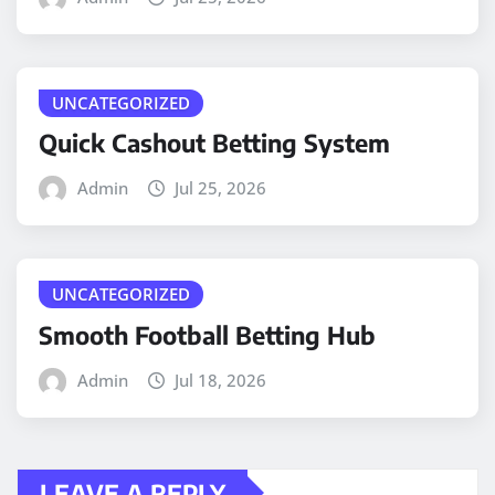
UNCATEGORIZED
Quick Cashout Betting System
Admin
Jul 25, 2026
UNCATEGORIZED
Smooth Football Betting Hub
Admin
Jul 18, 2026
LEAVE A REPLY