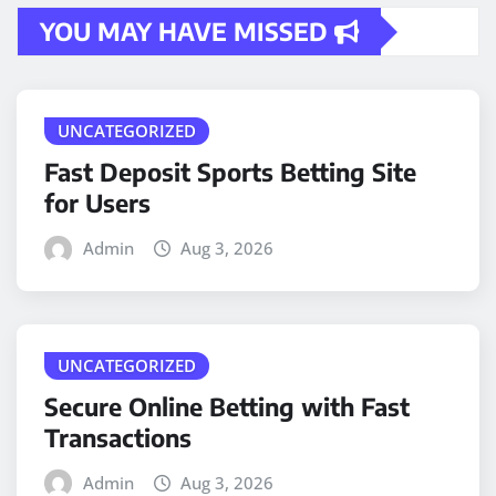
YOU MAY HAVE MISSED
UNCATEGORIZED
Fast Deposit Sports Betting Site
for Users
Admin
Aug 3, 2026
UNCATEGORIZED
Secure Online Betting with Fast
Transactions
Admin
Aug 3, 2026