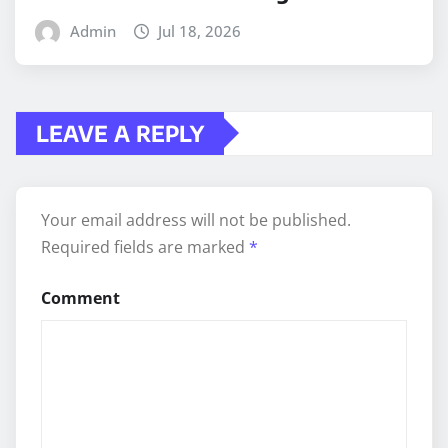
Admin
Jul 18, 2026
LEAVE A REPLY
Your email address will not be published.
Required fields are marked
*
Comment