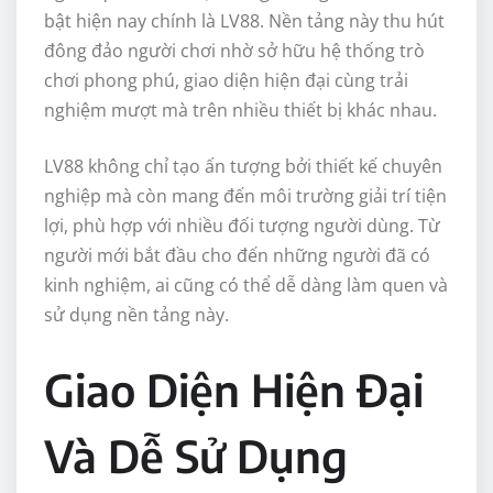
bật hiện nay chính là LV88. Nền tảng này thu hút
đông đảo người chơi nhờ sở hữu hệ thống trò
chơi phong phú, giao diện hiện đại cùng trải
nghiệm mượt mà trên nhiều thiết bị khác nhau.
LV88 không chỉ tạo ấn tượng bởi thiết kế chuyên
nghiệp mà còn mang đến môi trường giải trí tiện
lợi, phù hợp với nhiều đối tượng người dùng. Từ
người mới bắt đầu cho đến những người đã có
kinh nghiệm, ai cũng có thể dễ dàng làm quen và
sử dụng nền tảng này.
Giao Diện Hiện Đại
Và Dễ Sử Dụng