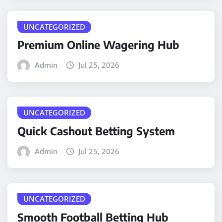
UNCATEGORIZED
Premium Online Wagering Hub
Admin
Jul 25, 2026
UNCATEGORIZED
Quick Cashout Betting System
Admin
Jul 25, 2026
UNCATEGORIZED
Smooth Football Betting Hub