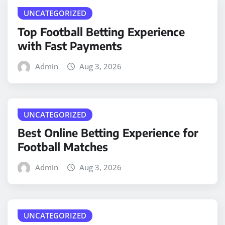
UNCATEGORIZED
Top Football Betting Experience
with Fast Payments
Admin
Aug 3, 2026
UNCATEGORIZED
Best Online Betting Experience for
Football Matches
Admin
Aug 3, 2026
UNCATEGORIZED