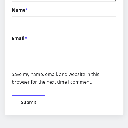
Name
*
Email
*
Save my name, email, and website in this
browser for the next time I comment.