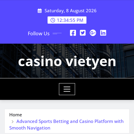
Skip
Saturday, 8 August 2026
to
content
12:34:56 PM
Follow Us
casino vietyen
Home
Advanced Sports Betting and Casino Platform with
Smooth Navigation