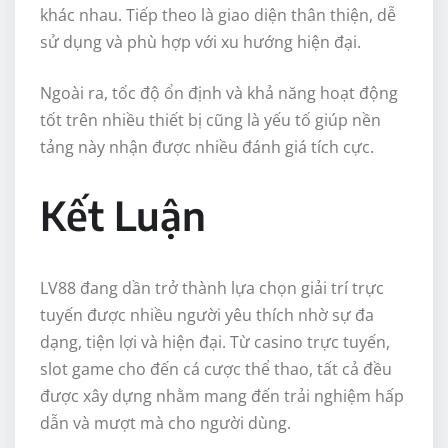
khác nhau. Tiếp theo là giao diện thân thiện, dễ
sử dụng và phù hợp với xu hướng hiện đại.
Ngoài ra, tốc độ ổn định và khả năng hoạt động
tốt trên nhiều thiết bị cũng là yếu tố giúp nền
tảng này nhận được nhiều đánh giá tích cực.
Kết Luận
LV88 đang dần trở thành lựa chọn giải trí trực
tuyến được nhiều người yêu thích nhờ sự đa
dạng, tiện lợi và hiện đại. Từ casino trực tuyến,
slot game cho đến cá cược thể thao, tất cả đều
được xây dựng nhằm mang đến trải nghiệm hấp
dẫn và mượt mà cho người dùng.