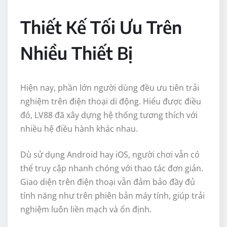
Thiết Kế Tối Ưu Trên
Nhiều Thiết Bị
Hiện nay, phần lớn người dùng đều ưu tiên trải
nghiệm trên điện thoại di động. Hiểu được điều
đó, LV88 đã xây dựng hệ thống tương thích với
nhiều hệ điều hành khác nhau.
Dù sử dụng Android hay iOS, người chơi vẫn có
thể truy cập nhanh chóng với thao tác đơn giản.
Giao diện trên điện thoại vẫn đảm bảo đầy đủ
tính năng như trên phiên bản máy tính, giúp trải
nghiệm luôn liền mạch và ổn định.