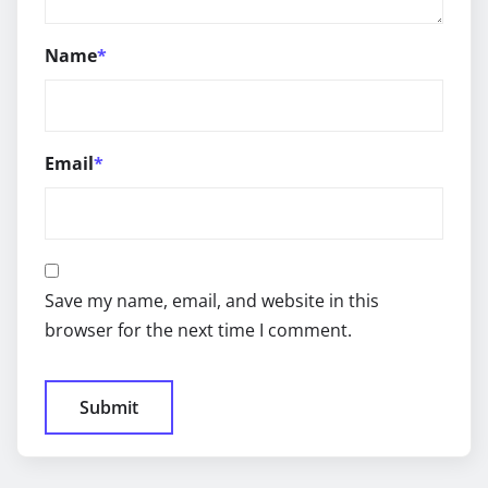
Name
*
Email
*
Save my name, email, and website in this
browser for the next time I comment.