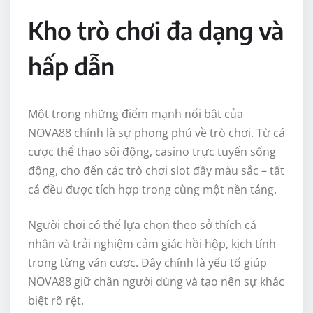
Kho trò chơi đa dạng và
hấp dẫn
Một trong những điểm mạnh nổi bật của
NOVA88 chính là sự phong phú về trò chơi. Từ cá
cược thể thao sôi động, casino trực tuyến sống
động, cho đến các trò chơi slot đầy màu sắc – tất
cả đều được tích hợp trong cùng một nền tảng.
Người chơi có thể lựa chọn theo sở thích cá
nhân và trải nghiệm cảm giác hồi hộp, kịch tính
trong từng ván cược. Đây chính là yếu tố giúp
NOVA88 giữ chân người dùng và tạo nên sự khác
biệt rõ rệt.