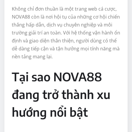
Không chỉ đơn thuần là một trang web cá cược,
NOVA88 còn là nơi hội tụ của những cơ hội chiến
thắng hấp dẫn, dịch vụ chuyên nghiệp và môi
trường giải trí an toàn. Với hệ thống vận hành ổn
định và giao diện thân thiện, người dùng có thể
dễ dàng tiếp cận và tận hưởng mọi tính năng mà
nền tảng mang lại.
Tại sao NOVA88
đang trở thành xu
hướng nổi bật