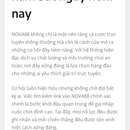
nay
NOVA88 không chỉ là một nền tảng cá cược trực
tuyến thông thường mà còn là cánh cửa mở ra
những cơ hội đầy tiềm năng. Với hệ thống hiện
đại, dịch vụ chất lượng và môi trường chơi an
toàn, nơi đây xứng đáng là lựa chọn hàng đầu
cho những ai yêu thích giải trí trực tuyến.
Cơ hội luôn hiện hữu nhưng không chờ đợi bất
kỳ ai. Việc tìm kiếm link vào NOVA88 chính xác
chính là bước khởi đầu quan trọng để gia nhập
cuộc chơi đỉnh cao. Tại đây, mọi nỗ lực đều được
ghi nhận và mỗi chiến thắng đều được tôn vinh
một cách xứng đáng.