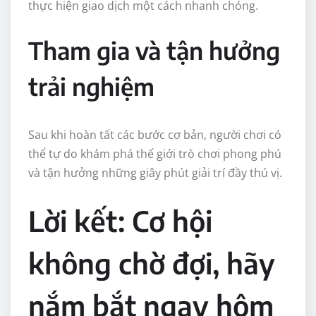
thực hiện giao dịch một cách nhanh chóng.
Tham gia và tận hưởng
trải nghiệm
Sau khi hoàn tất các bước cơ bản, người chơi có
thể tự do khám phá thế giới trò chơi phong phú
và tận hưởng những giây phút giải trí đầy thú vị.
Lời kết: Cơ hội
không chờ đợi, hãy
nắm bắt ngay hôm