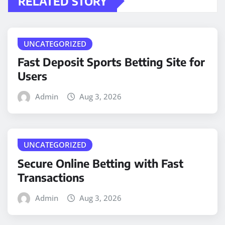
RELATED STORY
UNCATEGORIZED
Fast Deposit Sports Betting Site for
Users
Admin
Aug 3, 2026
UNCATEGORIZED
Secure Online Betting with Fast
Transactions
Admin
Aug 3, 2026