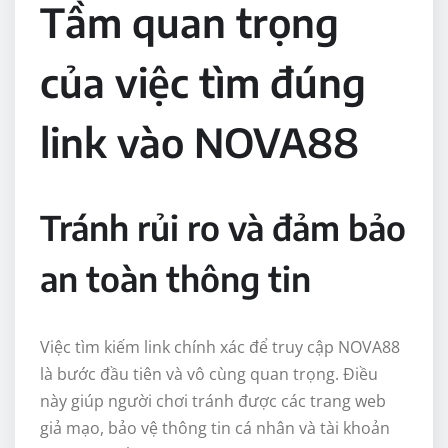
Tầm quan trọng
của việc tìm đúng
link vào NOVA88
Tránh rủi ro và đảm bảo
an toàn thông tin
Việc tìm kiếm link chính xác để truy cập NOVA88
là bước đầu tiên và vô cùng quan trọng. Điều
này giúp người chơi tránh được các trang web
giả mạo, bảo vệ thông tin cá nhân và tài khoản