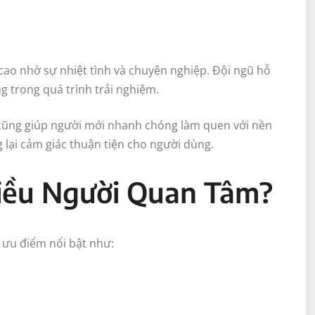
cao nhờ sự nhiệt tình và chuyên nghiệp. Đội ngũ hỗ
g trong quá trình trải nghiệm.
 cũng giúp người mới nhanh chóng làm quen với nền
 lại cảm giác thuận tiện cho người dùng.
iều Người Quan Tâm?
 ưu điểm nổi bật như: