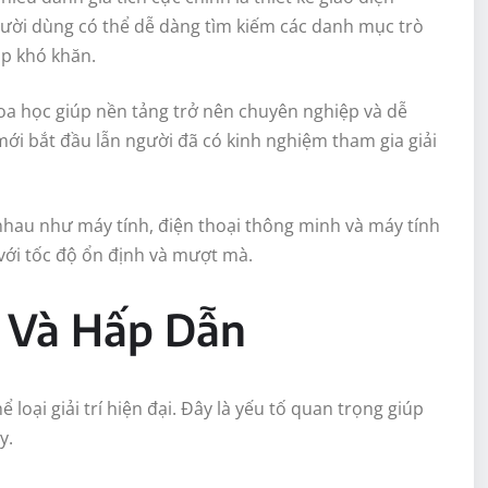
gười dùng có thể dễ dàng tìm kiếm các danh mục trò
p khó khăn.
oa học giúp nền tảng trở nên chuyên nghiệp và dễ
mới bắt đầu lẫn người đã có kinh nghiệm tham gia giải
c nhau như máy tính, điện thoại thông minh và máy tính
 với tốc độ ổn định và mượt mà.
g Và Hấp Dẫn
loại giải trí hiện đại. Đây là yếu tố quan trọng giúp
y.