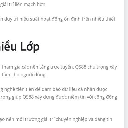
iải trí liền mạch hơn.
 duy trì hiệu suất hoạt động ổn định trên nhiều thiết
iều Lớp
 tham gia các nền tảng trực tuyến. QS88 chú trọng xây
 tâm cho người dùng.
g nghệ tiên tiến để đảm bảo dữ liệu cá nhân được
 trọng giúp QS88 xây dựng được niềm tin với cộng đồng
o nên môi trường giải trí chuyên nghiệp và đáng tin