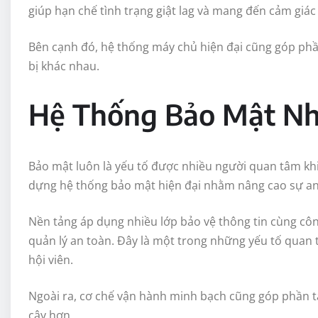
giúp hạn chế tình trạng giật lag và mang đến cảm giác g
Bên cạnh đó, hệ thống máy chủ hiện đại cũng góp phần
bị khác nhau.
Hệ Thống Bảo Mật Nh
Bảo mật luôn là yếu tố được nhiều người quan tâm khi
dựng hệ thống bảo mật hiện đại nhằm nâng cao sự an
Nền tảng áp dụng nhiều lớp bảo vệ thông tin cùng côn
quản lý an toàn. Đây là một trong những yếu tố quan
hội viên.
Ngoài ra, cơ chế vận hành minh bạch cũng góp phần tạ
cậy hơn.