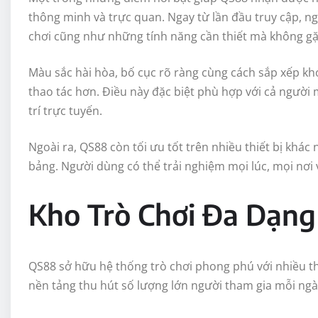
thông minh và trực quan. Ngay từ lần đầu truy cập, n
chơi cũng như những tính năng cần thiết mà không gặ
Màu sắc hài hòa, bố cục rõ ràng cùng cách sắp xếp kh
thao tác hơn. Điều này đặc biệt phù hợp với cả người 
trí trực tuyến.
Ngoài ra, QS88 còn tối ưu tốt trên nhiều thiết bị khá
bảng. Người dùng có thể trải nghiệm mọi lúc, mọi nơi
Kho Trò Chơi Đa Dạn
QS88 sở hữu hệ thống trò chơi phong phú với nhiều thể 
nền tảng thu hút số lượng lớn người tham gia mỗi ngà