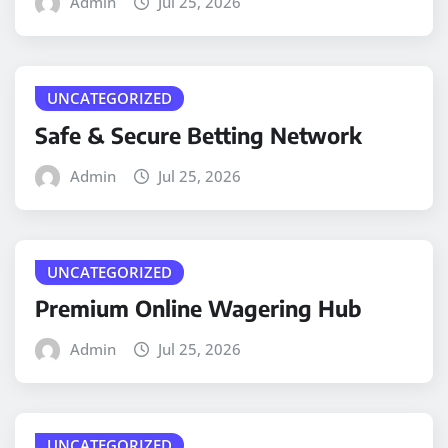
Admin
Jul 25, 2026
UNCATEGORIZED
Safe & Secure Betting Network
Admin
Jul 25, 2026
UNCATEGORIZED
Premium Online Wagering Hub
Admin
Jul 25, 2026
UNCATEGORIZED