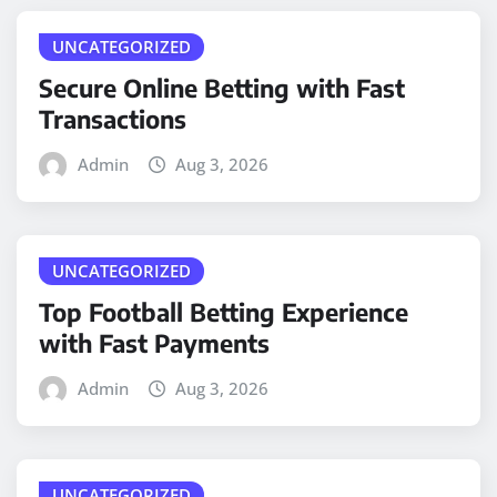
UNCATEGORIZED
Secure Online Betting with Fast
Transactions
Admin
Aug 3, 2026
UNCATEGORIZED
Top Football Betting Experience
with Fast Payments
Admin
Aug 3, 2026
UNCATEGORIZED