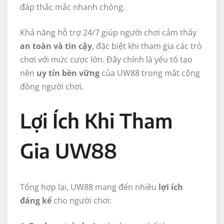
đáp thắc mắc nhanh chóng.
Khả năng hỗ trợ 24/7 giúp người chơi cảm thấy
an toàn và tin cậy
, đặc biệt khi tham gia các trò
chơi với mức cược lớn. Đây chính là yếu tố tạo
nên
uy tín bền vững
của UW88 trong mắt cộng
đồng người chơi.
Lợi Ích Khi Tham
Gia UW88
Tổng hợp lại, UW88 mang đến nhiều
lợi ích
đáng kể
cho người chơi: