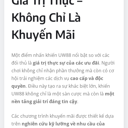
Không Chỉ Là
Khuyến Mãi
Một điểm nhấn khiến UW88 nổi bật so với các
đối thủ là
giá trị thực sự của các ưu đãi
. Người
chơi không chỉ nhận phần thưởng mà còn có cơ
hội trải nghiệm các dịch vụ
cao cấp và độc
quyền
. Điều này tạo ra sự khác biệt lớn, khiến
UW88 không chỉ là một sàn cược mà còn là
một
nền tảng giải trí đáng tin cậy
.
Các chương trình khuyến mãi được thiết kế dựa
trên
nghiên cứu kỹ lưỡng về nhu cầu của