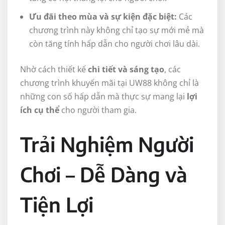
Ưu đãi theo mùa và sự kiện đặc biệt:
Các
chương trình này không chỉ tạo sự mới mẻ mà
còn tăng tính hấp dẫn cho người chơi lâu dài.
Nhờ cách thiết kế
chi tiết và sáng tạo
, các
chương trình khuyến mãi tại UW88 không chỉ là
những con số hấp dẫn mà thực sự mang lại
lợi
ích cụ thể
cho người tham gia.
Trải Nghiệm Người
Chơi – Dễ Dàng và
Tiện Lợi