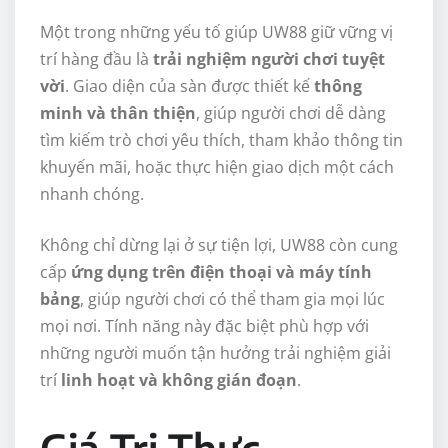
Một trong những yếu tố giúp UW88 giữ vững vị
trí hàng đầu là
trải nghiệm người chơi tuyệt
vời
. Giao diện của sàn được thiết kế
thông
minh và thân thiện
, giúp người chơi dễ dàng
tìm kiếm trò chơi yêu thích, tham khảo thông tin
khuyến mãi, hoặc thực hiện giao dịch một cách
nhanh chóng.
Không chỉ dừng lại ở sự tiện lợi, UW88 còn cung
cấp
ứng dụng trên điện thoại và máy tính
bảng
, giúp người chơi có thể tham gia mọi lúc
mọi nơi. Tính năng này đặc biệt phù hợp với
những người muốn tận hưởng trải nghiệm giải
trí
linh hoạt và không gián đoạn
.
Giá Trị Thực –