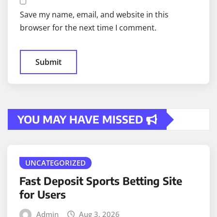
Save my name, email, and website in this
browser for the next time I comment.
YOU MAY HAVE MISSED
UNCATEGORIZED
Fast Deposit Sports Betting Site
for Users
Admin
Aug 3, 2026