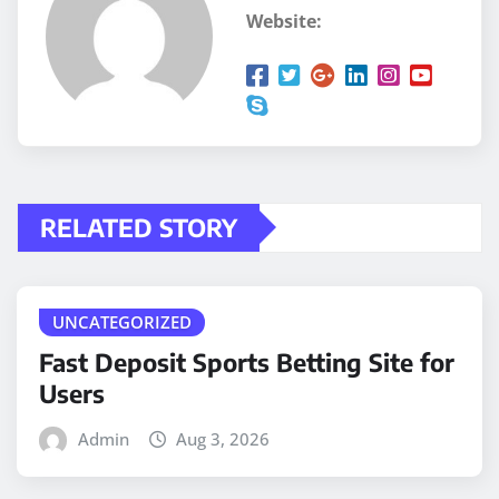
Website:
RELATED STORY
UNCATEGORIZED
Fast Deposit Sports Betting Site for
Users
Admin
Aug 3, 2026