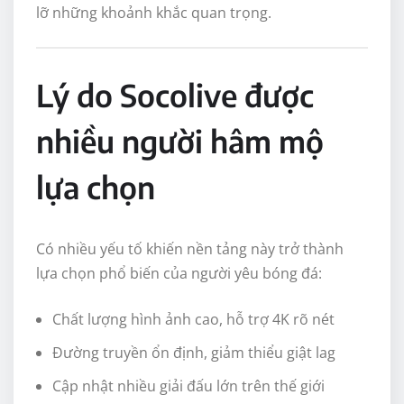
lỡ những khoảnh khắc quan trọng.
Lý do Socolive được
nhiều người hâm mộ
lựa chọn
Có nhiều yếu tố khiến nền tảng này trở thành
lựa chọn phổ biến của người yêu bóng đá:
Chất lượng hình ảnh cao, hỗ trợ 4K rõ nét
Đường truyền ổn định, giảm thiểu giật lag
Cập nhật nhiều giải đấu lớn trên thế giới