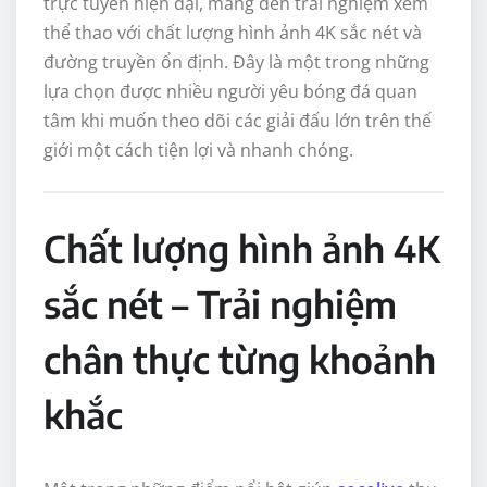
trực tuyến hiện đại, mang đến trải nghiệm xem
thể thao với chất lượng hình ảnh 4K sắc nét và
đường truyền ổn định. Đây là một trong những
lựa chọn được nhiều người yêu bóng đá quan
tâm khi muốn theo dõi các giải đấu lớn trên thế
giới một cách tiện lợi và nhanh chóng.
Chất lượng hình ảnh 4K
sắc nét – Trải nghiệm
chân thực từng khoảnh
khắc