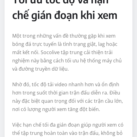
chế gián đoạn khi xem
Một trong những vấn đề thường gặp khi xem
bóng đá trực tuyến là tình trạng giật, lag hoặc
mất kết nối. Socolive tập trung cải thiện trải
nghiệm này bằng cách tối ưu hệ thống máy chủ
và đường truyền dữ liệu.
Nhờ đó, tốc độ tải video nhanh hơn và ổn định
hơn trong suốt thời gian trận đấu diễn ra. Điều
này đặc biệt quan trọng đối với các trận cầu lớn,
nơi có lượng người xem tăng đột biến.
Việc hạn chế tối đa gián đoạn giúp người xem có
thể tập trung hoàn toàn vào trận đấu, không bỏ