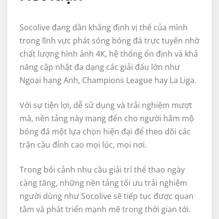
Socolive đang dần khẳng định vị thế của mình
trong lĩnh vực phát sóng bóng đá trực tuyến nhờ
chất lượng hình ảnh 4K, hệ thống ổn định và khả
năng cập nhật đa dạng các giải đấu lớn như
Ngoại hạng Anh, Champions League hay La Liga.
Với sự tiện lợi, dễ sử dụng và trải nghiệm mượt
mà, nền tảng này mang đến cho người hâm mộ
bóng đá một lựa chọn hiện đại để theo dõi các
trận cầu đỉnh cao mọi lúc, mọi nơi.
Trong bối cảnh nhu cầu giải trí thể thao ngày
càng tăng, những nền tảng tối ưu trải nghiệm
người dùng như Socolive sẽ tiếp tục được quan
tâm và phát triển mạnh mẽ trong thời gian tới.