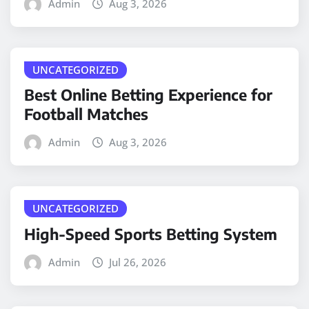
Admin
Aug 3, 2026
UNCATEGORIZED
Best Online Betting Experience for
Football Matches
Admin
Aug 3, 2026
UNCATEGORIZED
High-Speed Sports Betting System
Admin
Jul 26, 2026