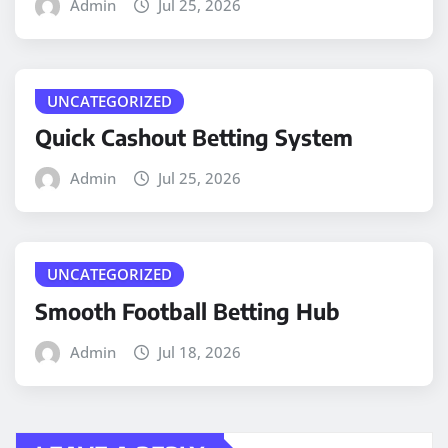
Admin
Jul 25, 2026
UNCATEGORIZED
Quick Cashout Betting System
Admin
Jul 25, 2026
UNCATEGORIZED
Smooth Football Betting Hub
Admin
Jul 18, 2026