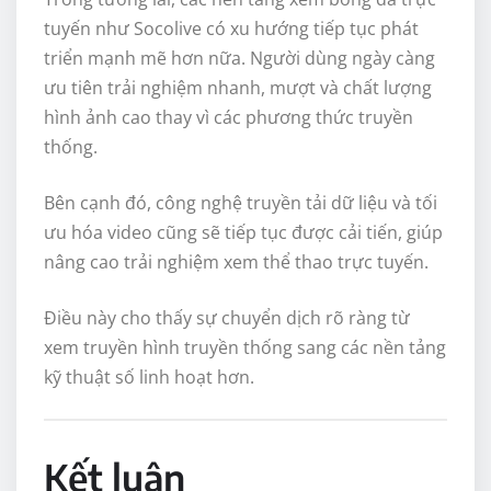
tuyến như Socolive có xu hướng tiếp tục phát
triển mạnh mẽ hơn nữa. Người dùng ngày càng
ưu tiên trải nghiệm nhanh, mượt và chất lượng
hình ảnh cao thay vì các phương thức truyền
thống.
Bên cạnh đó, công nghệ truyền tải dữ liệu và tối
ưu hóa video cũng sẽ tiếp tục được cải tiến, giúp
nâng cao trải nghiệm xem thể thao trực tuyến.
Điều này cho thấy sự chuyển dịch rõ ràng từ
xem truyền hình truyền thống sang các nền tảng
kỹ thuật số linh hoạt hơn.
Kết luận