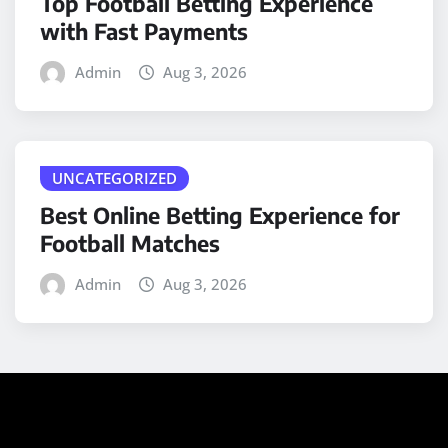
Top Football Betting Experience
with Fast Payments
Admin
Aug 3, 2026
UNCATEGORIZED
Best Online Betting Experience for
Football Matches
Admin
Aug 3, 2026