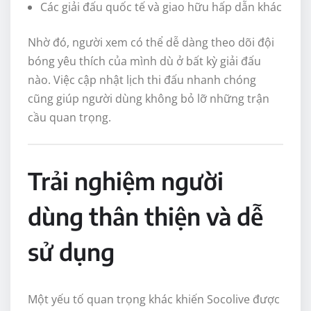
Các giải đấu quốc tế và giao hữu hấp dẫn khác
Nhờ đó, người xem có thể dễ dàng theo dõi đội
bóng yêu thích của mình dù ở bất kỳ giải đấu
nào. Việc cập nhật lịch thi đấu nhanh chóng
cũng giúp người dùng không bỏ lỡ những trận
cầu quan trọng.
Trải nghiệm người
dùng thân thiện và dễ
sử dụng
Một yếu tố quan trọng khác khiến Socolive được