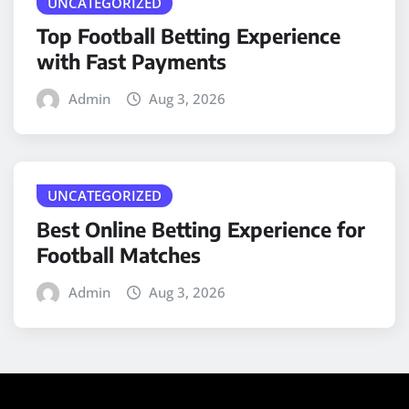
UNCATEGORIZED
Top Football Betting Experience
with Fast Payments
Admin
Aug 3, 2026
UNCATEGORIZED
Best Online Betting Experience for
Football Matches
Admin
Aug 3, 2026