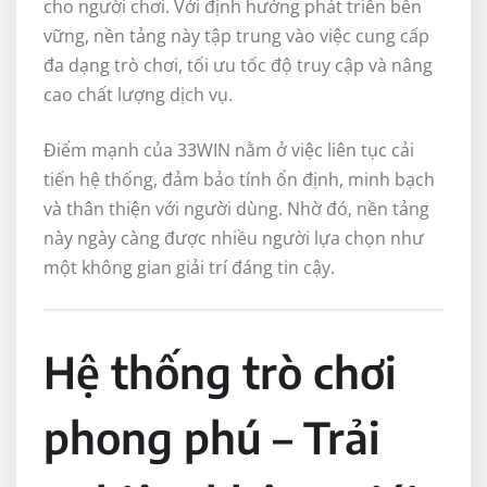
cho người chơi. Với định hướng phát triển bền
vững, nền tảng này tập trung vào việc cung cấp
đa dạng trò chơi, tối ưu tốc độ truy cập và nâng
cao chất lượng dịch vụ.
Điểm mạnh của 33WIN nằm ở việc liên tục cải
tiến hệ thống, đảm bảo tính ổn định, minh bạch
và thân thiện với người dùng. Nhờ đó, nền tảng
này ngày càng được nhiều người lựa chọn như
một không gian giải trí đáng tin cậy.
Hệ thống trò chơi
phong phú – Trải