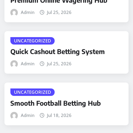
Admin
Jul 25, 2026
UNCATEGORIZED
Quick Cashout Betting System
Admin
Jul 25, 2026
UNCATEGORIZED
Smooth Football Betting Hub
Admin
Jul 18, 2026