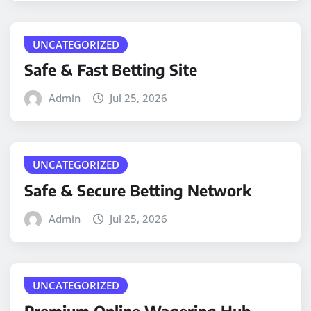
UNCATEGORIZED
Safe & Fast Betting Site
Admin
Jul 25, 2026
UNCATEGORIZED
Safe & Secure Betting Network
Admin
Jul 25, 2026
UNCATEGORIZED
Premium Online Wagering Hub