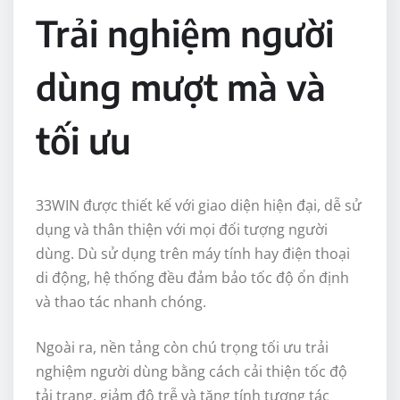
Trải nghiệm người
dùng mượt mà và
tối ưu
33WIN được thiết kế với giao diện hiện đại, dễ sử
dụng và thân thiện với mọi đối tượng người
dùng. Dù sử dụng trên máy tính hay điện thoại
di động, hệ thống đều đảm bảo tốc độ ổn định
và thao tác nhanh chóng.
Ngoài ra, nền tảng còn chú trọng tối ưu trải
nghiệm người dùng bằng cách cải thiện tốc độ
tải trang, giảm độ trễ và tăng tính tương tác