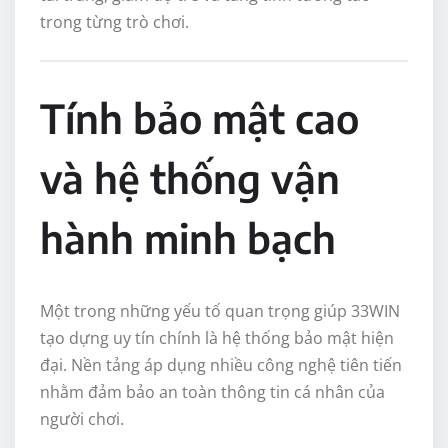
trong từng trò chơi.
Tính bảo mật cao
và hệ thống vận
hành minh bạch
Một trong những yếu tố quan trọng giúp 33WIN
tạo dựng uy tín chính là hệ thống bảo mật hiện
đại. Nền tảng áp dụng nhiều công nghệ tiên tiến
nhằm đảm bảo an toàn thông tin cá nhân của
người chơi.