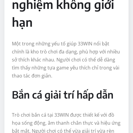
nghiệm không giới
hạn
Một trong những yếu tố giúp 33WIN nổi bật
chính là kho trò chơi đa dạng, phù hợp với nhiều
sở thích khác nhau. Người chơi có thể dễ dàng
tìm thấy những tựa game yêu thích chỉ trong vài
thao tác đơn giản.
Bắn cá giải trí hấp dẫn
Trò chơi bắn cá tại 33WIN được thiết kế với đồ
họa sống động, âm thanh chân thực và hiệu ứng
bắt mắt. Người chơi có thể vừa giải trí vừa rèn