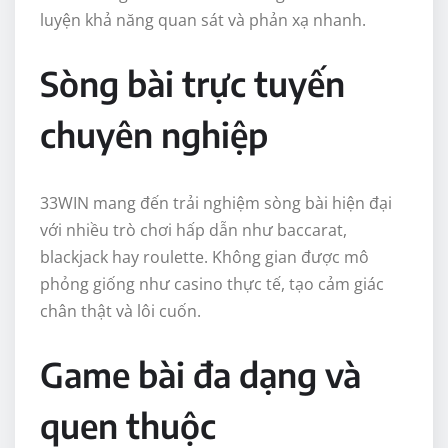
luyện khả năng quan sát và phản xạ nhanh.
Sòng bài trực tuyến
chuyên nghiệp
33WIN mang đến trải nghiệm sòng bài hiện đại
với nhiều trò chơi hấp dẫn như baccarat,
blackjack hay roulette. Không gian được mô
phỏng giống như casino thực tế, tạo cảm giác
chân thật và lôi cuốn.
Game bài đa dạng và
quen thuộc