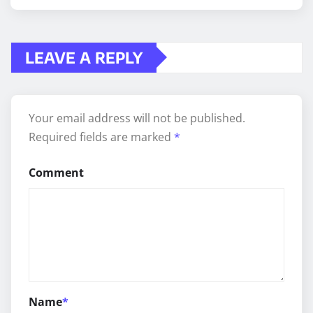
LEAVE A REPLY
Your email address will not be published.
Required fields are marked
*
Comment
Name
*