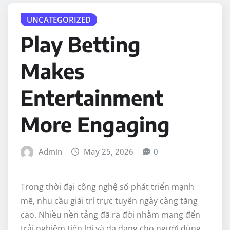
UNCATEGORIZED
Play Betting
Makes
Entertainment
More Engaging
Admin
May 25, 2026
0
Trong thời đại công nghệ số phát triển mạnh
mẽ, nhu cầu giải trí trực tuyến ngày càng tăng
cao. Nhiều nền tảng đã ra đời nhằm mang đến
trải nghiệm tiện lợi và đa dạng cho người dùng.