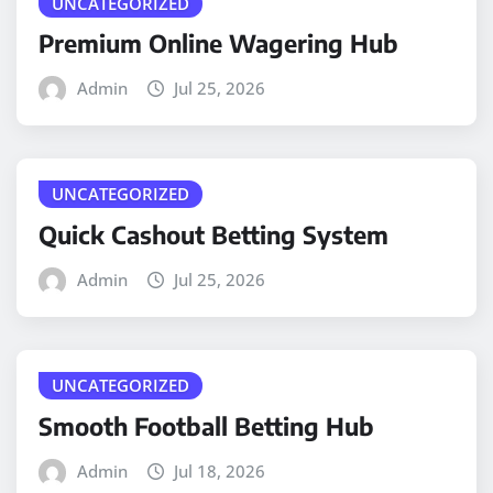
UNCATEGORIZED
Premium Online Wagering Hub
Admin
Jul 25, 2026
UNCATEGORIZED
Quick Cashout Betting System
Admin
Jul 25, 2026
UNCATEGORIZED
Smooth Football Betting Hub
Admin
Jul 18, 2026