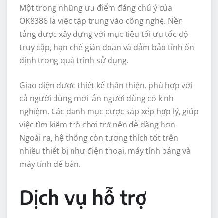
Một trong những ưu điểm đáng chú ý của
OK8386 là việc tập trung vào công nghệ. Nền
tảng được xây dựng với mục tiêu tối ưu tốc độ
truy cập, hạn chế gián đoạn và đảm bảo tính ổn
định trong quá trình sử dụng.
Giao diện được thiết kế thân thiện, phù hợp với
cả người dùng mới lẫn người dùng có kinh
nghiệm. Các danh mục được sắp xếp hợp lý, giúp
việc tìm kiếm trò chơi trở nên dễ dàng hơn.
Ngoài ra, hệ thống còn tương thích tốt trên
nhiều thiết bị như điện thoại, máy tính bảng và
máy tính để bàn.
Dịch vụ hỗ trợ