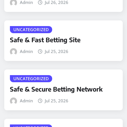
Admin
Jul 26, 2026
UNCATEGORIZED
Safe & Fast Betting Site
Admin
Jul 25, 2026
UNCATEGORIZED
Safe & Secure Betting Network
Admin
Jul 25, 2026