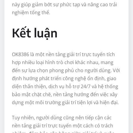
này giúp giảm bớt sự phức tạp và nâng cao trải
nghiệm tổng thể.
Kết luận
OK8386 là một nền tảng giải trí trực tuyến tích
hợp nhiều loại hình trò chơi khác nhau, mang
đến sự lựa chọn phong phú cho người dùng. Với
định hướng phát triển công nghệ ổn định, giao
diện thân thiện, dịch vụ hỗ trợ 24/7 và hệ thống
bảo mật chặt chẽ, nền tảng hướng đến việc xây
dựng một môi trường giải trí tiện lợi và hiện đại.
Tuy nhiên, người dùng cũng nên tiếp cận các
nền tảng giải trí trực tuyến một cách có trách