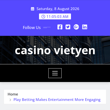
Skip
Saturday, 8 August 2026
to
content
11:05:04 AM
Follow Us
casino vietyen
Home
Play Betting Makes Entertainment More Engaging