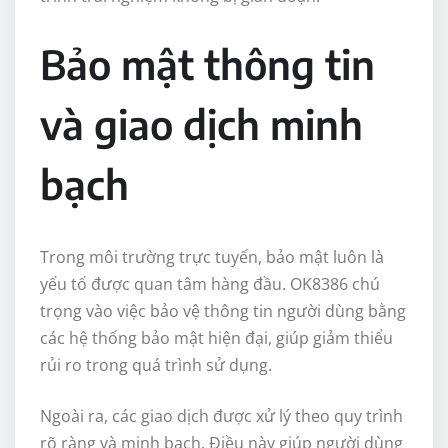
Bảo mật thông tin
và giao dịch minh
bạch
Trong môi trường trực tuyến, bảo mật luôn là
yếu tố được quan tâm hàng đầu. OK8386 chú
trọng vào việc bảo vệ thông tin người dùng bằng
các hệ thống bảo mật hiện đại, giúp giảm thiểu
rủi ro trong quá trình sử dụng.
Ngoài ra, các giao dịch được xử lý theo quy trình
rõ ràng và minh bạch. Điều này giúp người dùng