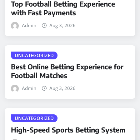
Top Football Betting Experience
with Fast Payments
Admin
Aug 3, 2026
UNCATEGORIZED
Best Online Betting Experience for
Football Matches
Admin
Aug 3, 2026
UNCATEGORIZED
High-Speed Sports Betting System