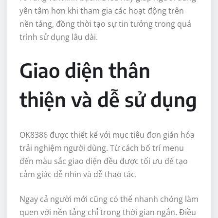
yên tâm hơn khi tham gia các hoạt động trên
nền tảng, đồng thời tạo sự tin tưởng trong quá
trình sử dụng lâu dài.
Giao diện thân
thiện và dễ sử dụng
OK8386 được thiết kế với mục tiêu đơn giản hóa
trải nghiệm người dùng. Từ cách bố trí menu
đến màu sắc giao diện đều được tối ưu để tạo
cảm giác dễ nhìn và dễ thao tác.
Ngay cả người mới cũng có thể nhanh chóng làm
quen với nền tảng chỉ trong thời gian ngắn. Điều