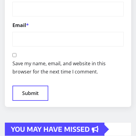
Email
*
Save my name, email, and website in this
browser for the next time I comment.
YOU MAY HAVE MISSED