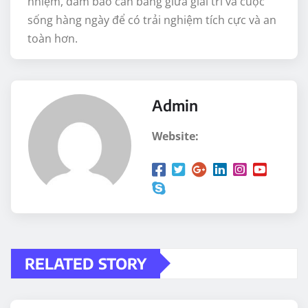
nhiệm, đảm bảo cân bằng giữa giải trí và cuộc
sống hàng ngày để có trải nghiệm tích cực và an
toàn hơn.
Admin
Website:
RELATED STORY