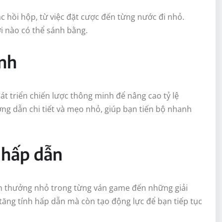
 hồi hộp, từ việc đặt cược đến từng nước đi nhỏ.
ơi nào có thể sánh bằng.
nh
t triển chiến lược thông minh để nâng cao tỷ lệ
ng dẫn chi tiết và mẹo nhỏ, giúp bạn tiến bộ nhanh
 hấp dẫn
n thưởng nhỏ trong từng ván game đến những giải
tăng tính hấp dẫn mà còn tạo động lực để bạn tiếp tục