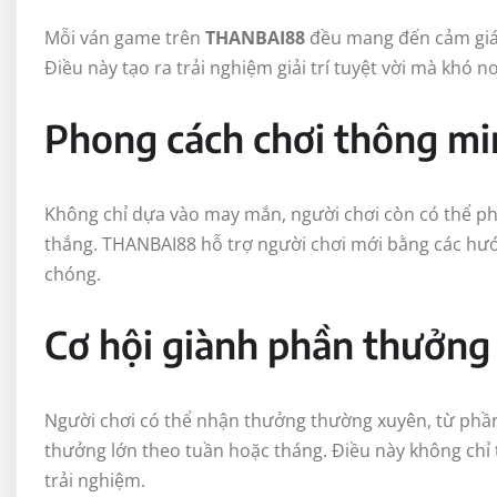
Mỗi ván game trên
THANBAI88
đều mang đến cảm giác
Điều này tạo ra trải nghiệm giải trí tuyệt vời mà khó n
Phong cách chơi thông mi
Không chỉ dựa vào may mắn, người chơi còn có thể phá
thắng. THANBAI88 hỗ trợ người chơi mới bằng các hướ
chóng.
Cơ hội giành phần thưởng
Người chơi có thể nhận thưởng thường xuyên, từ phầ
thưởng lớn theo tuần hoặc tháng. Điều này không chỉ 
trải nghiệm.