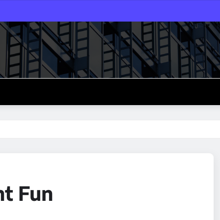
nt Fun