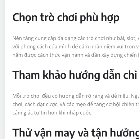
Chọn trò chơi phù hợp
Nền tảng cung cấp đa dạng các trò chơi như bài, slot
với phong cách của mình để cảm nhận niềm vui trọn vẹ
nắm được cách thức vận hành và dần xây dựng chiến l
Tham khảo hướng dẫn chi 
Mỗi trò chơi đều có hướng dẫn rõ ràng và dễ hiểu. N
chơi, cách đặt cược, và các mẹo để tăng cơ hội chiến
cảm giác tự tin hơn khi nhập cuộc.
Thử vận may và tận hưởng