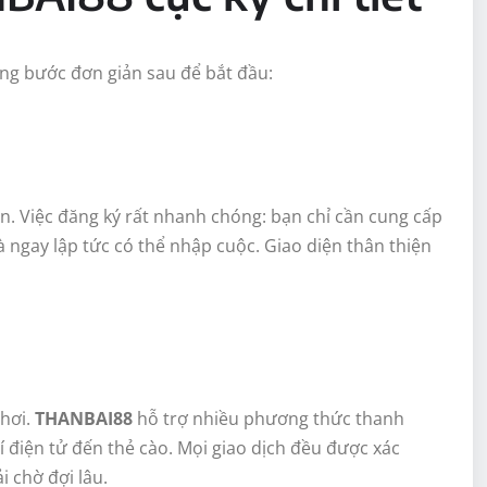
ng bước đơn giản sau để bắt đầu:
oản. Việc đăng ký rất nhanh chóng: bạn chỉ cần cung cấp
à ngay lập tức có thể nhập cuộc. Giao diện thân thiện
chơi.
THANBAI88
hỗ trợ nhiều phương thức thanh
í điện tử đến thẻ cào. Mọi giao dịch đều được xác
 chờ đợi lâu.