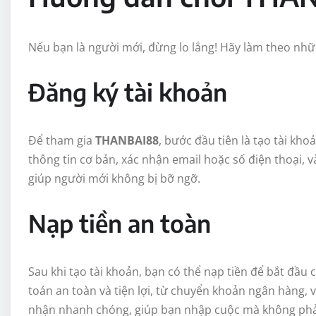
Nếu bạn là người mới, đừng lo lắng! Hãy làm theo nhữ
Đăng ký tài khoản
Để tham gia
THANBAI88
, bước đầu tiên là tạo tài kh
thông tin cơ bản, xác nhận email hoặc số điện thoại, v
giúp người mới không bị bỡ ngỡ.
Nạp tiền an toàn
Sau khi tạo tài khoản, bạn có thể nạp tiền để bắt đầu 
toán an toàn và tiện lợi, từ chuyển khoản ngân hàng, v
nhận nhanh chóng, giúp bạn nhập cuộc mà không phải