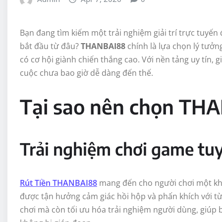
Bạn đang tìm kiếm một trải nghiệm giải trí trực tuyế
bắt đầu từ đâu?
THANBAI88
chính là lựa chọn lý tưởn
có cơ hội giành chiến thắng cao. Với nền tảng uy tín, g
cuộc chưa bao giờ dễ dàng đến thế.
Tại sao nên chọn TH
Trải nghiệm chơi game tuy
Rút Tiền THANBAI88
mang đến cho người chơi một khôn
được tận hưởng cảm giác hồi hộp và phấn khích với t
chơi mà còn tối ưu hóa trải nghiệm người dùng, giú