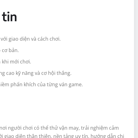
 tin
ới giao diện và cách chơi.
 cơ bản.
 khi mới chơi.
g cao kỹ năng và cơ hội thắng.
niềm phấn khích của từng ván game.
n, nơi người chơi có thể thử vận may, trải nghiệm cảm
 giao diện thân thiện, nền tảng uy tín, hướng dẫn chi