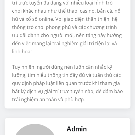
trí trực tuyến đa dạng với nhiều loại hình trò
chơi khác nhau như thể thao, casino, bắn cá, nổ
hũ và xổ số online. Với giao diện thân thiện, hệ
thống trò chơi phong phú và các chương trình
ưu đãi dành cho người mới, nền tảng này hướng
đến việc mang lại trải nghiệm giải trí tiện lợi và
linh hoạt.
Tuy nhiên, người dùng nên luôn cân nhắc kỹ
lưỡng, tìm hiểu thông tin đầy đủ và tuân thủ các
quy định pháp luật liên quan trước khi tham gia
bất kỳ dịch vụ giải trí trực tuyến nào, để đảm bảo
trải nghiệm an toàn và phù hợp.
Admin