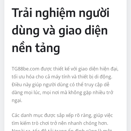
Trải nghiệm người
dùng và giao diện
nền tảng
TG88be.com được thiết kế với giao diện hiện đại,
tối ưu hóa cho cả máy tính và thiết bị di động.
Điều này giúp người dùng có thể truy cập dễ
dàng mọi lúc, mọi nơi mà không gặp nhiều trở
ngại.
Các danh mục được sắp xếp rõ ràng, giúp việc
tìm kiếm trò chơi trở nên nhanh chóng hơn.
Ngoài ra, tốc độ tải trang ổn định cũng là một