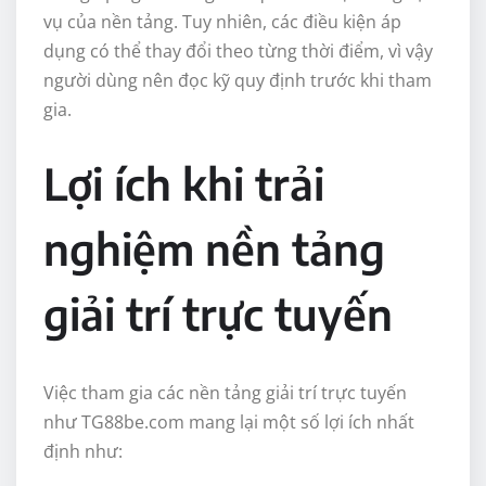
vụ của nền tảng. Tuy nhiên, các điều kiện áp
dụng có thể thay đổi theo từng thời điểm, vì vậy
người dùng nên đọc kỹ quy định trước khi tham
gia.
Lợi ích khi trải
nghiệm nền tảng
giải trí trực tuyến
Việc tham gia các nền tảng giải trí trực tuyến
như TG88be.com mang lại một số lợi ích nhất
định như: