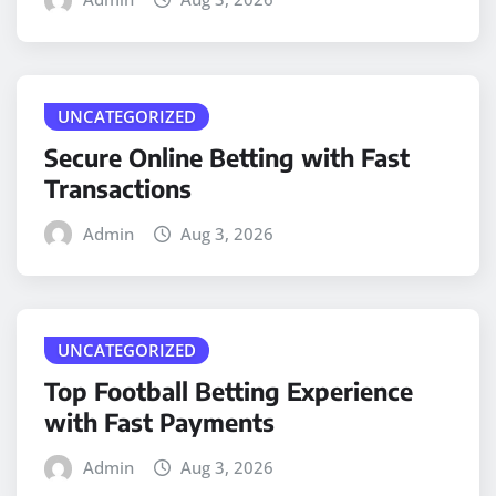
UNCATEGORIZED
Secure Online Betting with Fast
Transactions
Admin
Aug 3, 2026
UNCATEGORIZED
Top Football Betting Experience
with Fast Payments
Admin
Aug 3, 2026