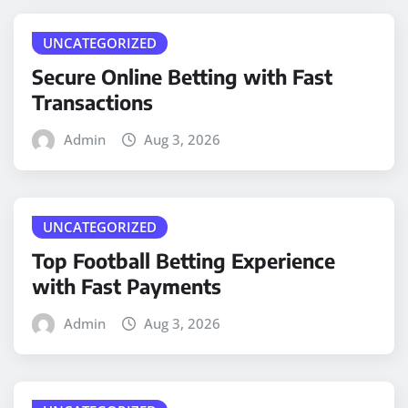
UNCATEGORIZED
Secure Online Betting with Fast
Transactions
Admin
Aug 3, 2026
UNCATEGORIZED
Top Football Betting Experience
with Fast Payments
Admin
Aug 3, 2026