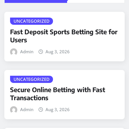
UNCATEGORIZED
Fast Deposit Sports Betting Site for
Users
Admin
Aug 3, 2026
UNCATEGORIZED
Secure Online Betting with Fast
Transactions
Admin
Aug 3, 2026