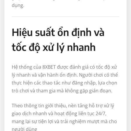
dụng.
Hiệu suất ổn định và
tốc độ xử lý nhanh
Hệ thống của 8XBET được đánh giá có tốc độ xử
lý nhanh và vận hành ổn định. Người chơi có thể
thực hiện các thao tác như đăng nhập, lựa chọn
trò chơi và tham gia mà không gặp gián đoạn.
Theo thông tin giới thiệu, nền tảng hỗ trợ xử lý
giao dịch nhanh và hoạt động liên tục 24/7,
mang lại sự tiện lợi và trải nghiệm mượt mà cho
người dùng