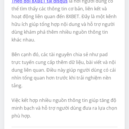
Theo dõi 8XBET tại disqus
là nơi người dùng có
thể tìm thấy các thông tin cơ bản, liên kết và
hoạt động liên quan đến 8XBET. Đây là một kênh
hữu ích giúp tổng hợp nội dung và hỗ trợ người
dùng khám phá thêm nhiều nguồn thông tin
khác nhau.
Bên cạnh đó, các tài nguyên chia sẻ như pad
trực tuyến cung cấp thêm dữ liệu, bài viết và nội
dung liên quan. Điều này giúp người dùng có cái
nhìn tổng quan hơn trước khi trải nghiệm nền
tảng.
Việc kết hợp nhiều nguồn thông tin giúp tăng độ
minh bạch và hỗ trợ người dùng đưa ra lựa chọn
phù hợp.