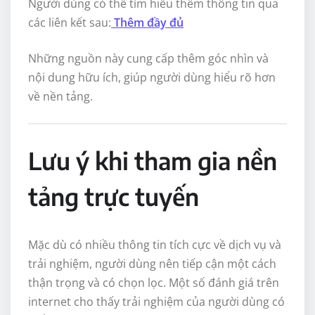
Người dùng có thể tìm hiểu thêm thông tin qua
các liên kết sau:
Thêm đầy đủ
Những nguồn này cung cấp thêm góc nhìn và
nội dung hữu ích, giúp người dùng hiểu rõ hơn
về nền tảng.
Lưu ý khi tham gia nền
tảng trực tuyến
Mặc dù có nhiều thông tin tích cực về dịch vụ và
trải nghiệm, người dùng nên tiếp cận một cách
thận trọng và có chọn lọc. Một số đánh giá trên
internet cho thấy trải nghiệm của người dùng có