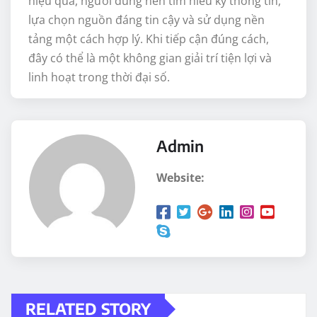
hiệu quả, người dùng nên tìm hiểu kỹ thông tin,
lựa chọn nguồn đáng tin cậy và sử dụng nền
tảng một cách hợp lý. Khi tiếp cận đúng cách,
đây có thể là một không gian giải trí tiện lợi và
linh hoạt trong thời đại số.
Admin
Website:
RELATED STORY