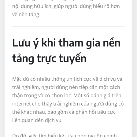
nội dung hữu ích, giúp người dùng hiểu rõ hơn
về nền tảng.
Lưu ý khi tham gia nền
tảng trực tuyến
Mặc dù có nhiều thông tin tích cực về dịch vụ và
trải nghiệm, người dùng nên tiếp cận một cách
thận trọng và có chọn lọc. Một số đánh giá trên
internet cho thấy trải nghiệm của người dùng có
thể khác nhau, bao gồm cả phản hồi tiêu cực
liên quan đến dịch vụ
Do đó, việc tìm hiểu kỹ, lựa chọn nguồn chính