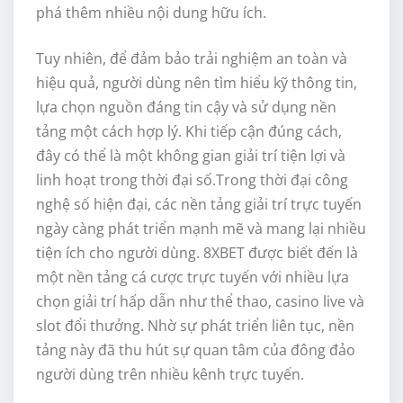
phá thêm nhiều nội dung hữu ích.
Tuy nhiên, để đảm bảo trải nghiệm an toàn và
hiệu quả, người dùng nên tìm hiểu kỹ thông tin,
lựa chọn nguồn đáng tin cậy và sử dụng nền
tảng một cách hợp lý. Khi tiếp cận đúng cách,
đây có thể là một không gian giải trí tiện lợi và
linh hoạt trong thời đại số.Trong thời đại công
nghệ số hiện đại, các nền tảng giải trí trực tuyến
ngày càng phát triển mạnh mẽ và mang lại nhiều
tiện ích cho người dùng. 8XBET được biết đến là
một nền tảng cá cược trực tuyến với nhiều lựa
chọn giải trí hấp dẫn như thể thao, casino live và
slot đổi thưởng. Nhờ sự phát triển liên tục, nền
tảng này đã thu hút sự quan tâm của đông đảo
người dùng trên nhiều kênh trực tuyến.