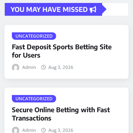
YOU MAY HAVE MISSED
UNCATEGORIZED
Fast Deposit Sports Betting Site
for Users
Admin
Aug 3, 2026
UNCATEGORIZED
Secure Online Betting with Fast
Transactions
Admin
Aug 3, 2026