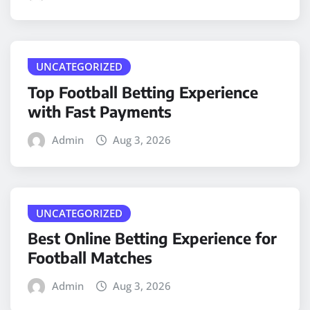
UNCATEGORIZED
Top Football Betting Experience
with Fast Payments
Admin
Aug 3, 2026
UNCATEGORIZED
Best Online Betting Experience for
Football Matches
Admin
Aug 3, 2026