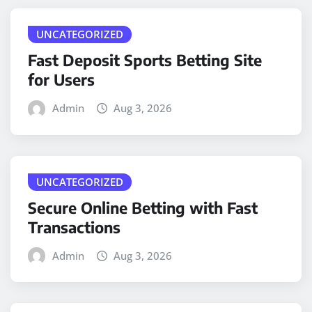
UNCATEGORIZED
Fast Deposit Sports Betting Site
for Users
Admin
Aug 3, 2026
UNCATEGORIZED
Secure Online Betting with Fast
Transactions
Admin
Aug 3, 2026