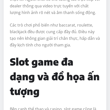
dealer thông qua video trực tuyến với chất
lượng hình ảnh rõ nét và âm thanh sống động.
Các trò chơi phổ biến như baccarat, roulette,
blackjack đều được cung cấp đầy đủ. Điều này
tạo nên không gian giải trí chân thực, hấp dẫn và
đầy kịch tính cho người tham gia.
Slot game đa
dạng và đồ họa ấn
tượng
Bên cạnh thể thao và casino, slot game cũng là