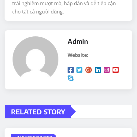
trải nghiệm mượt mà, hấp dẫn và dễ tiếp cận
cho tất cả người dùng.
Admin
Website:
RELATED STORY