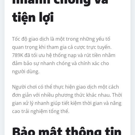
tiện lợi
Tốc độ giao dịch là một trong những yếu tố
quan trọng khi tham gia cá cược trực tuyến.
789K đã tối ưu hệ thống nạp và rút tiền nhằm
đảm bảo sự nhanh chóng và chính xác cho
người dùng.
Người chơi có thể thực hiện giao dịch một cách
đơn giản với nhiều phương thức khác nhau. Thời
gian xử lý nhanh giúp tiết kiệm thời gian và nâng
cao trải nghiệm tổng thể.
Bảo mật thông tin