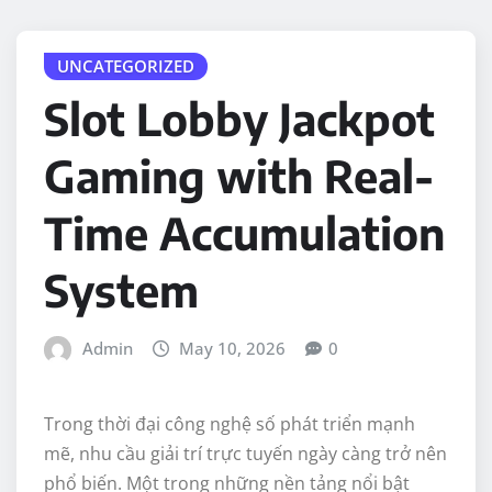
UNCATEGORIZED
Slot Lobby Jackpot
Gaming with Real-
Time Accumulation
System
Admin
May 10, 2026
0
Trong thời đại công nghệ số phát triển mạnh
mẽ, nhu cầu giải trí trực tuyến ngày càng trở nên
phổ biến. Một trong những nền tảng nổi bật