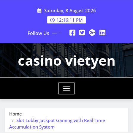
Skip
Saturday, 8 August 2026
to
content
12:16:12 PM
Follow Us
casino vietyen
Home
Slot Lobby Jackpot Gaming with Real-Time
Accumulation System