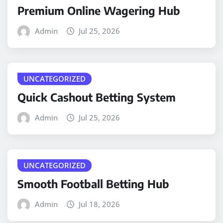
Premium Online Wagering Hub
Admin
Jul 25, 2026
UNCATEGORIZED
Quick Cashout Betting System
Admin
Jul 25, 2026
UNCATEGORIZED
Smooth Football Betting Hub
Admin
Jul 18, 2026