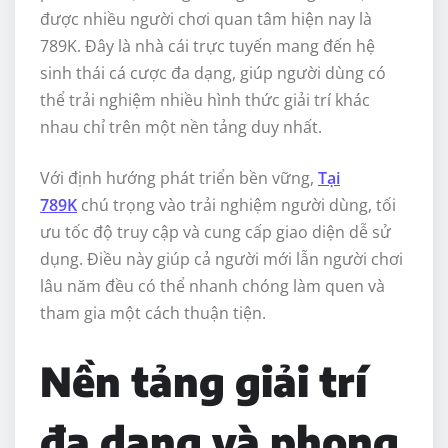
được nhiều người chơi quan tâm hiện nay là
789K. Đây là nhà cái trực tuyến mang đến hệ
sinh thái cá cược đa dạng, giúp người dùng có
thể trải nghiệm nhiều hình thức giải trí khác
nhau chỉ trên một nền tảng duy nhất.
Với định hướng phát triển bền vững,
Tại
789K
chú trọng vào trải nghiệm người dùng, tối
ưu tốc độ truy cập và cung cấp giao diện dễ sử
dụng. Điều này giúp cả người mới lẫn người chơi
lâu năm đều có thể nhanh chóng làm quen và
tham gia một cách thuận tiện.
Nền tảng giải trí
đa dạng và phong