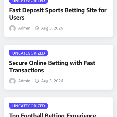
UNCATEGORIZED
Fast Deposit Sports Betting Site for
Users
Admin
Aug 3, 2026
UNCATEGORIZED
Secure Online Betting with Fast
Transactions
Admin
Aug 3, 2026
UNCATEGORIZED
Top Football Betting Experience